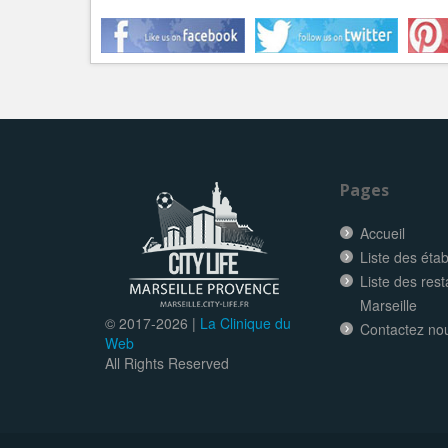
Pages
Accueil
Liste des éta
Liste des res
Marseille
© 2017-
2026 |
La Clinique du
Contactez no
Web
All Rights Reserved