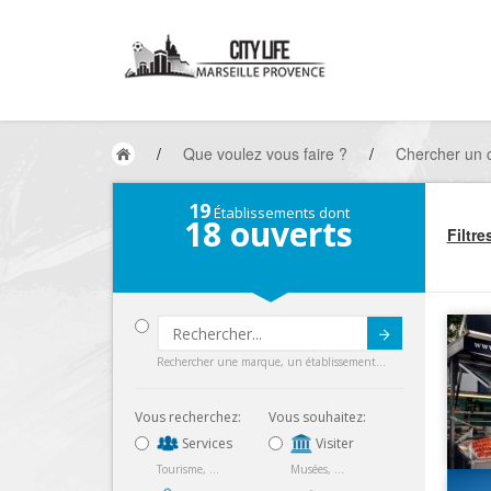
/
Que voulez vous faire ?
/
Chercher un 
19
Établissements dont
18
ouverts
Filtre
Submit
Rechercher une marque, un établissement...
Vous recherchez:
Vous souhaitez:
Services
Visiter
Tourisme, ...
Musées, ...