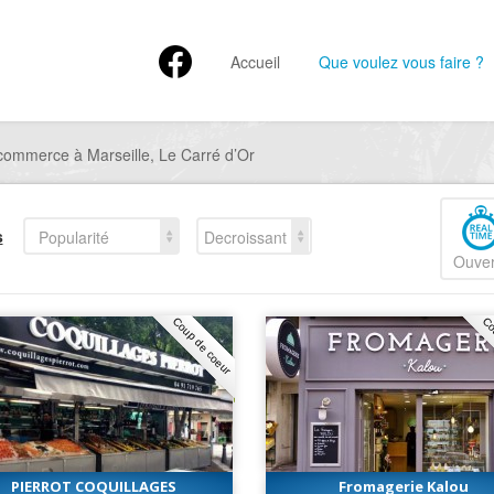
Accueil
Que voulez vous faire ?
commerce à Marseille, Le Carré d’Or
s
Popularité
Decroissant
Ouver
Coup de coeur
Co
PIERROT COQUILLAGES
Fromagerie Kalou