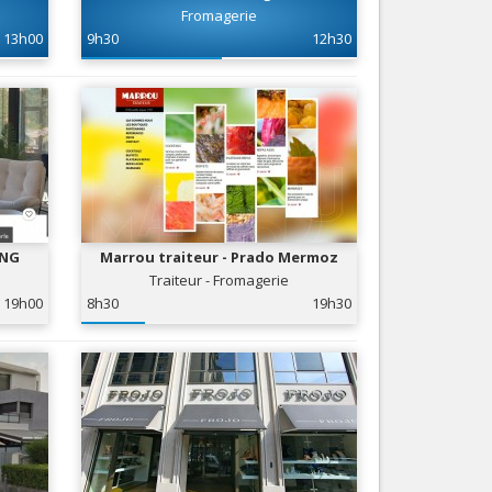
Fromagerie
Services
13h00
9h30
12h30
Tourisme, ...
ING
Marrou traiteur - Prado Mermoz
Traiteur - Fromagerie
19h00
8h30
19h30