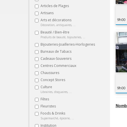
Articles de Plages
Artisans
9h00
Arts et décorations
Décoration, antiquaires, ...
Beauté / Bien-être
Produits de beauté, bijouteries, ...
Bijouteries-Joailleries-Horlogeries
Bureaux de Tabacs
Cadeaux-Souvenirs
Centres Commerciaux
Chaussures
Concept Stores
Culture
9h00
Librairies, disquaires, ...
Fêtes
Nombr
Fleuristes
Foods & Drinks
Supermarché, épicerie, ...
Institution