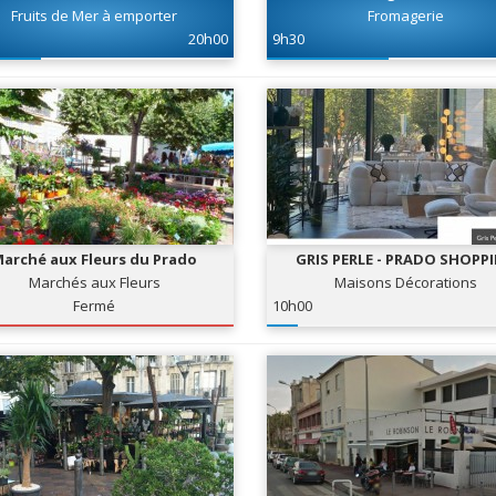
Fruits de Mer à emporter
Fromagerie
20h00
9h30
arché aux Fleurs du Prado
GRIS PERLE - PRADO SHOPP
Marchés aux Fleurs
Maisons Décorations
Fermé
10h00