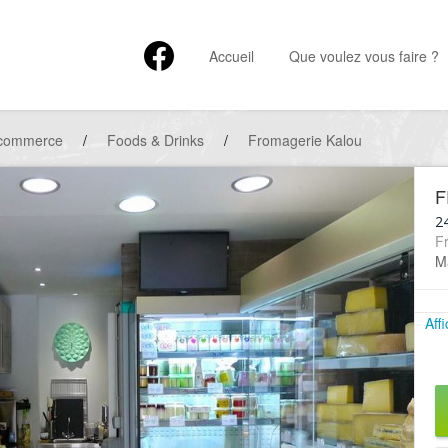
Accueil
Que voulez vous faire ?
 commerce
/
Foods & Drinks
/
Fromagerie Kalou
F
2
F
Ma
Aff