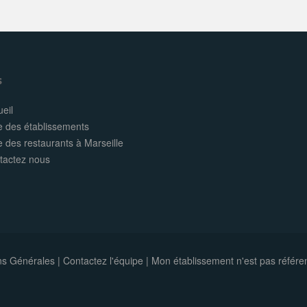
s
eil
e des établissements
e des restaurants à Marseille
tactez nous
ns Générales
|
Contactez l'équipe
|
Mon établissement n'est pas référe