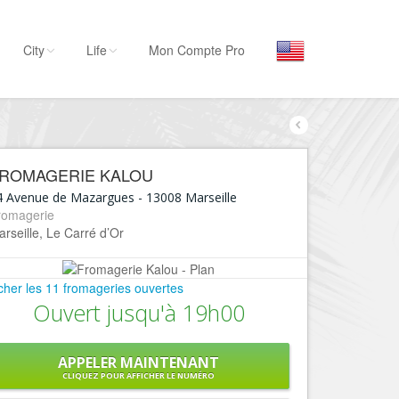
City
Life
Mon Compte Pro
Par activité
Séjourner
ROMAGERIE KALOU
Hôtels, ...
4 Avenue de Mazargues
-
13008
Marseille
Visiter
romagerie
rseille, Le Carré d’Or
Musées, ...
Sortir
icher les 11 fromageries ouvertes
Restaurants, ...
Ouvert jusqu'à 19h00
Commerces
Mode, ...
APPELER MAINTENANT
Loisirs
CLIQUEZ POUR AFFICHER LE NUMÉRO
Plages, sports, ...