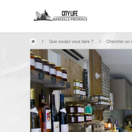
/
Que voulez vous faire ?
/
Chercher un