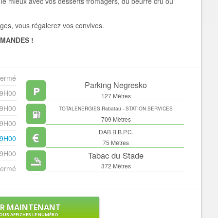
nt le mieux avec vos desserts fromagers, du beurre cru ou
ages, vous régalerez vos convives.
MANDES !
ermé
Parking Negresko
19H00
127 Mètres
19H00
TOTALENERGIES Rabatau - STATION SERVICES
709 Mètres
19H00
DAB B.B.P.C.
19H00
75 Mètres
19H00
Tabac du Stade
372 Mètres
ermé
ER MAINTENANT
OUR AFFICHER LE NUMÉRO