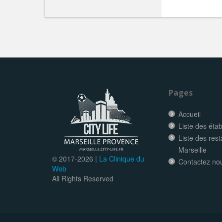
Pages
Accueil
Liste des éta
Liste des res
Marseille
© 2017-
2026 |
La Clinique du
Contactez no
Web
All Rights Reserved