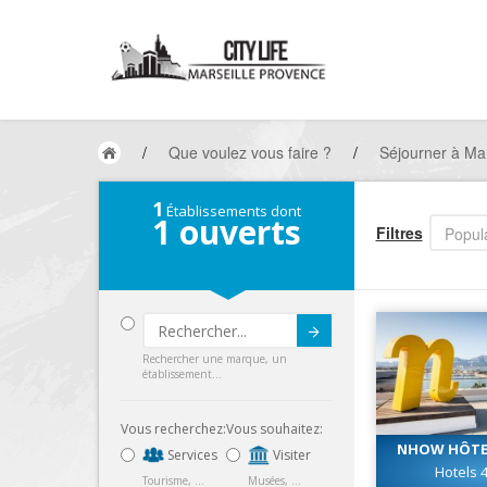
/
Que voulez vous faire ?
/
Séjourner à Mar
1
Établissements dont
1
ouverts
Filtres
Popula
Submit
Rechercher une marque, un
établissement...
Vous recherchez:
Vous souhaitez:
NHOW HÔTEL
Services
Visiter
Hotels 4
Tourisme, ...
Musées, ...