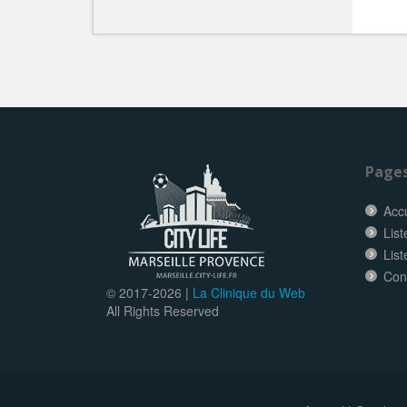
Page
Accu
List
List
Con
© 2017-
2026 |
La Clinique du Web
All Rights Reserved