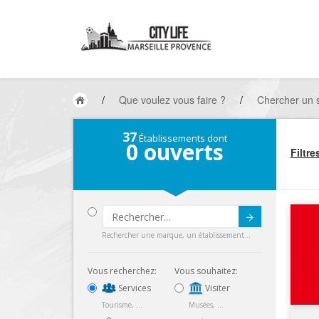
/
Que voulez vous faire ?
/
Chercher un s
37
Établissements dont
0
ouverts
Filtre
Submit
Rechercher une marque, un établissement...
Vous recherchez:
Vous souhaitez:
Services
Visiter
Tourisme, ...
Musées, ...