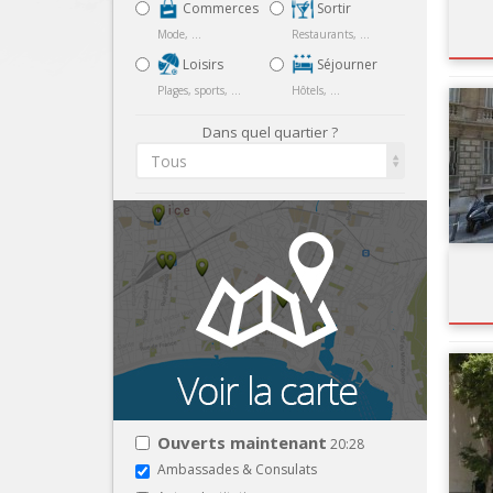
Commerces
Sortir
Mode, ...
Restaurants, ...
Loisirs
Séjourner
Plages, sports, ...
Hôtels, ...
Dans quel quartier ?
Tous
Ouverts maintenant
20:28
Ambassades & Consulats