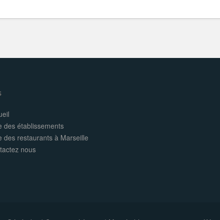
s
eil
e des établissements
e des restaurants à Marseille
tactez nous