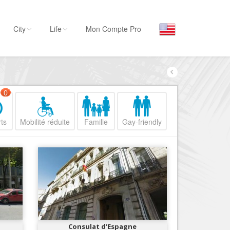
City
Life
Mon Compte Pro
Par activité
Séjourner
0
Hôtels, ...
ts
Mobilité réduite
Famille
Gay-friendly
Visiter
Musées, ...
Sortir
Restaurants, ...
Commerces
Mode, ...
Loisirs
Consulat d'Espagne
Plages, sports, ...