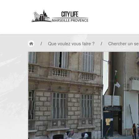
/
Que voulez vous faire ?
/
Chercher un se