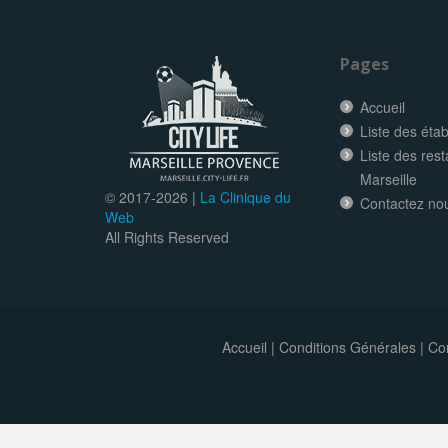
Pages
Accueil
Liste des éta
Liste des res
Marseille
© 2017-
2026 |
La Clinique du
Contactez no
Web
All Rights Reserved
Accueil
|
Conditions Générales
|
Con