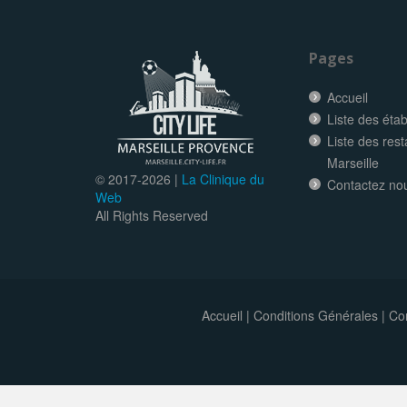
Pages
Accueil
Liste des éta
Liste des res
Marseille
© 2017-
2026 |
La Clinique du
Contactez no
Web
All Rights Reserved
Accueil
|
Conditions Générales
|
Con