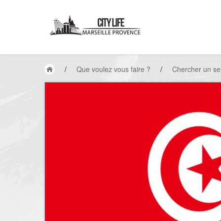
/
Que voulez vous faire ?
/
Chercher un se