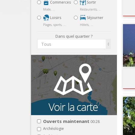
Commerces
Sortir
Mode, ...
Restaurants, ...
Loisirs
Séjourner
Plages, sports, ...
Hôtels, ...
Dans quel quartier ?
Tous
Ouverts maintenant
00:28
Archéologie