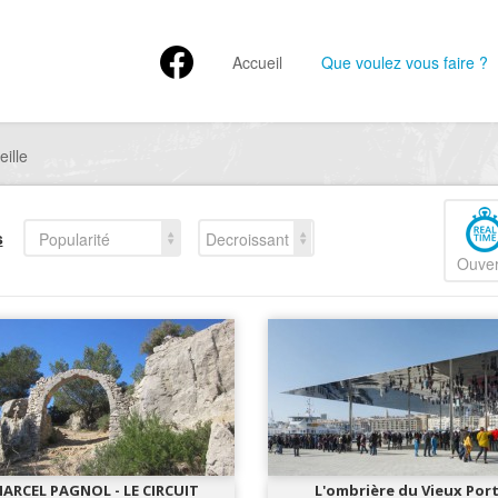
Accueil
Que voulez vous faire ?
eille
s
Popularité
Decroissant
Ouver
ARCEL PAGNOL - LE CIRCUIT
L'ombrière du Vieux Por