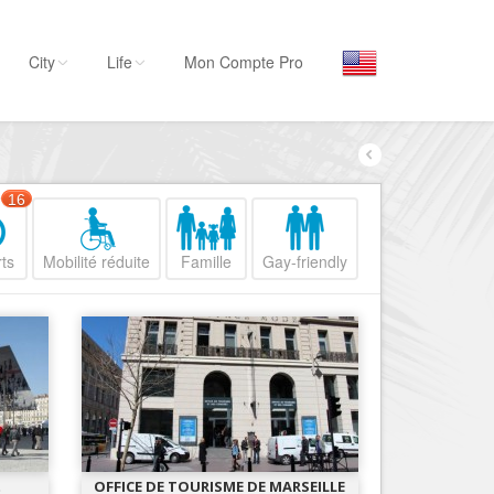
City
Life
Mon Compte Pro
Par activité
Séjourner
16
Hôtels, ...
ts
Mobilité réduite
Famille
Gay-friendly
Visiter
Musées, ...
Sortir
Restaurants, ...
Commerces
Mode, ...
Loisirs
t
OFFICE DE TOURISME DE MARSEILLE
Plages, sports, ...