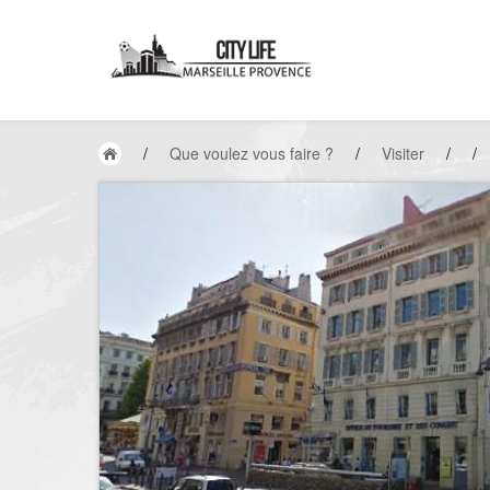
/
Que voulez vous faire ?
/
Visiter
/
/