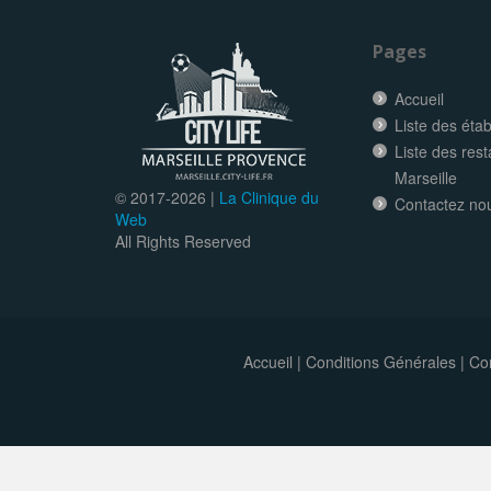
Pages
Accueil
Liste des éta
Liste des res
Marseille
© 2017-
2026 |
La Clinique du
Contactez no
Web
All Rights Reserved
Accueil
|
Conditions Générales
|
Con