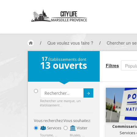
/
Que voulez vous faire ?
/
Chercher un ser
17
Établissements dont
13
ouverts
Filtres
Popula
Submit
Rechercher une marque, un
établissement...
Vous recherchez:
Vous souhaitez:
Commissari
Services
Visiter
ar
Services 
Tourisme, ...
Musées, ...