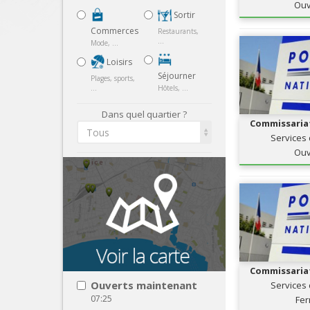
Ouv
Sortir
Commerces
Restaurants,
...
Mode, ...
Loisirs
Séjourner
Plages, sports,
...
Hôtels, ...
Dans quel quartier ?
Commissariat
Tous
Services 
Ouv
Commissariat
Ouverts maintenant
Services 
07:25
Fe