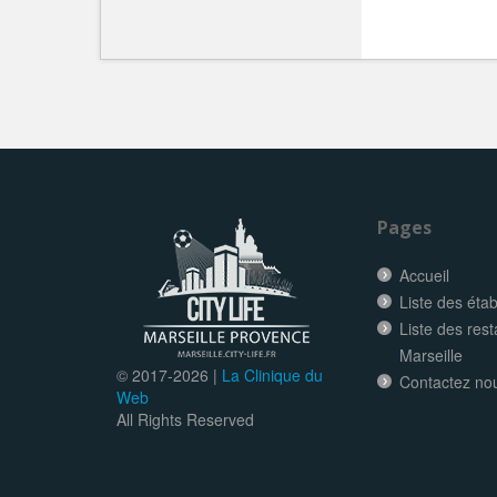
Pages
Accueil
Liste des éta
Liste des res
Marseille
© 2017-
2026 |
La Clinique du
Contactez no
Web
All Rights Reserved