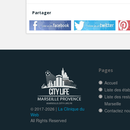
Partager
Pages
Accueil
Liste des éta
Liste des res
Marseille
© 2017-
2026 |
La Clinique du
Contactez no
Web
All Rights Reserved