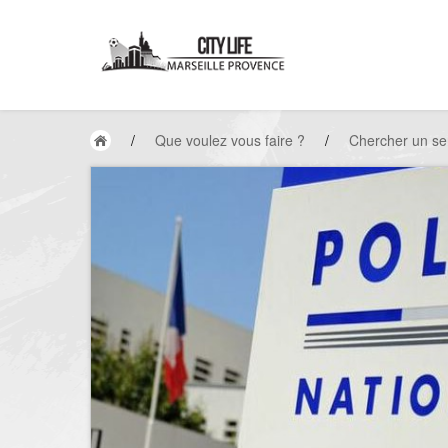
/
Que voulez vous faire ?
/
Chercher un se