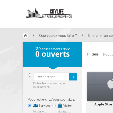
/
Que voulez vous faire ?
/
Chercher un ser
2
Établissements dont
0
ouverts
Filtres
Popula
Submit
Rechercher une marque, un
établissement...
Vous recherchez:
Vous souhaitez:
Apple Stor
Services
Visiter
Tourisme, ...
Musées, ...