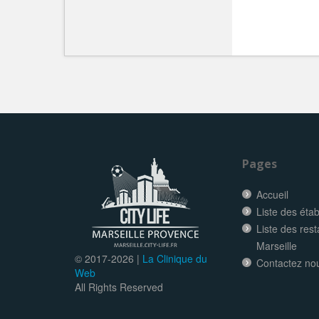
Pages
Accueil
Liste des éta
Liste des res
Marseille
© 2017-
2026 |
La Clinique du
Contactez no
Web
All Rights Reserved