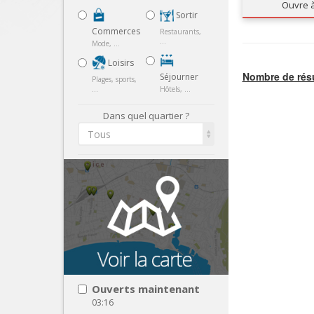
Ouvre 
Sortir
Commerces
Restaurants,
...
Mode, ...
Loisirs
Nombre de résu
Séjourner
Plages, sports,
...
Hôtels, ...
Dans quel quartier ?
Tous
Ouverts maintenant
03:16