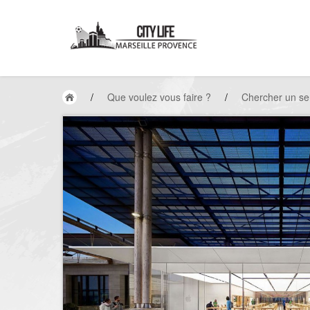
/
Que voulez vous faire ?
/
Chercher un se