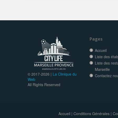
Pages
Accueil
Liste des éta
Liste des res
Marseille
© 2017-
2026 |
La Clinique du
Contactez no
Web
All Rights Reserved
Accueil
|
Conditions Générales
|
Con