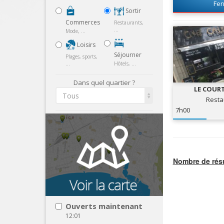
Fe
Sortir
Commerces
Restaurants,
...
Mode, ...
Loisirs
Séjourner
Plages, sports,
...
Hôtels, ...
Dans quel quartier ?
LE COURT
Tous
Resta
7h00
Nombre de résu
Ouverts maintenant
12:01