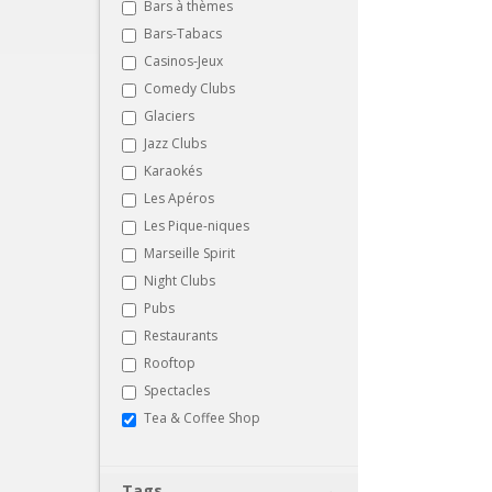
Bars à thèmes
Bars-Tabacs
Casinos-Jeux
Comedy Clubs
Glaciers
Jazz Clubs
Karaokés
Les Apéros
Les Pique-niques
Marseille Spirit
Night Clubs
Pubs
Restaurants
Rooftop
Spectacles
Tea & Coffee Shop
Tags