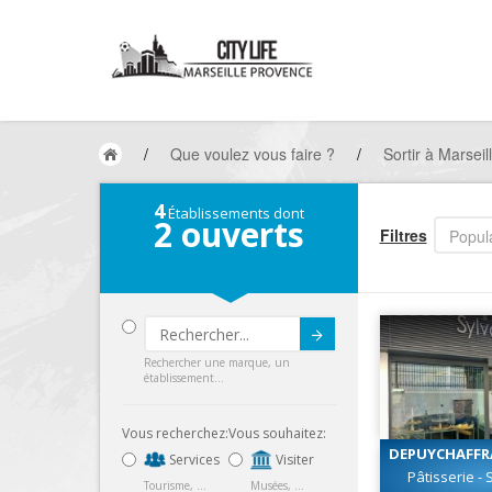
/
Que voulez vous faire ?
/
Sortir à Marseil
4
Établissements dont
2
ouverts
Filtres
Popula
Submit
Rechercher une marque, un
établissement...
Vous recherchez:
Vous souhaitez:
DEPUYCHAFFRA
Services
Visiter
Pâtisserie -
Tourisme, ...
Musées, ...