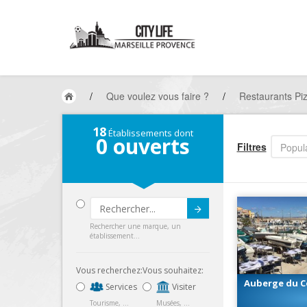
/
Que voulez vous faire ?
/
Restaurants Piz
18
Établissements dont
0
ouverts
Filtres
Popula
Submit
Rechercher une marque, un
établissement...
Vous recherchez:
Vous souhaitez:
Auberge du C
Services
Visiter
Pa
Tourisme, ...
Musées, ...