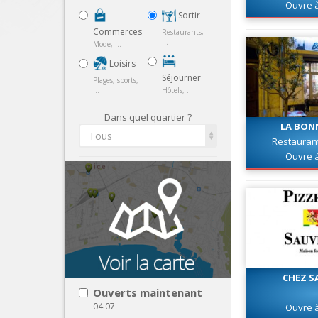
Ouvre 
Sortir
Commerces
Restaurants,
...
Mode, ...
Loisirs
Séjourner
Plages, sports,
...
Hôtels, ...
Dans quel quartier ?
LA BON
Tous
Restaurant
Ouvre 
CHEZ S
Ouverts maintenant
04:07
Ouvre 