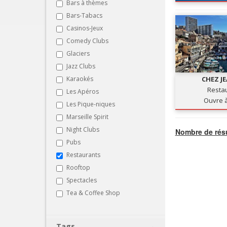
Bars à thèmes
Bars-Tabacs
Casinos-Jeux
Comedy Clubs
Glaciers
Jazz Clubs
Karaokés
CHEZ J
Resta
Les Apéros
Ouvre 
Les Pique-niques
Marseille Spirit
Night Clubs
Nombre de résu
Pubs
Restaurants
Rooftop
Spectacles
Tea & Coffee Shop
Tags