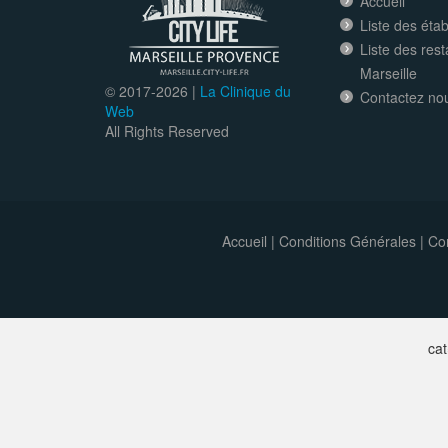
Accueil
Liste des éta
Liste des res
Marseille
© 2017-
2026 |
La Clinique du
Contactez no
Web
All Rights Reserved
Accueil
|
Conditions Générales
|
Con
ca