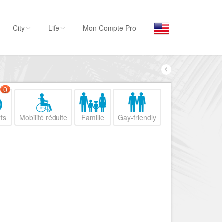
City
Life
Mon Compte Pro
Par activité
Séjourner
0
Hôtels, ...
ts
Mobilité réduite
Famille
Gay-friendly
Visiter
Musées, ...
Sortir
Restaurants, ...
Commerces
Mode, ...
Loisirs
Plages, sports, ...