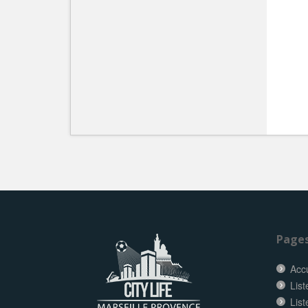
Page
Accu
List
List