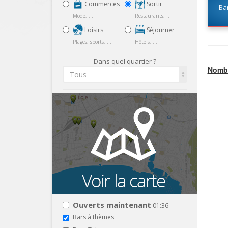
Commerces
Sortir
Bar
Mode, ...
Restaurants, ...
Loisirs
Séjourner
Plages, sports, ...
Hôtels, ...
Dans quel quartier ?
Nombr
Tous
Ouverts maintenant
01:36
Bars à thèmes