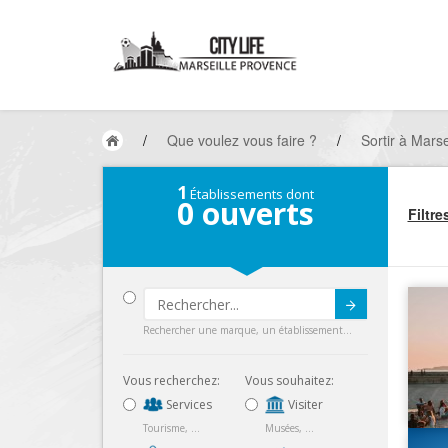
/
Que voulez vous faire ?
/
Sortir à Marse
1
Établissements dont
0
ouverts
Filtre
Submit
Rechercher une marque, un établissement...
Vous recherchez:
Vous souhaitez:
Services
Visiter
Tourisme, ...
Musées, ...