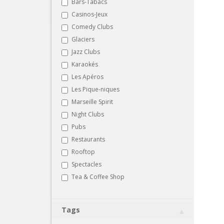
Bars-Tabacs
Casinos-Jeux
Comedy Clubs
Glaciers
Jazz Clubs
Karaokés
Les Apéros
Les Pique-niques
Marseille Spirit
Night Clubs
Pubs
Restaurants
Rooftop
Spectacles
Tea & Coffee Shop
Tags