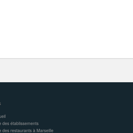
s
eil
e des établissements
e des restaurants à Marseille