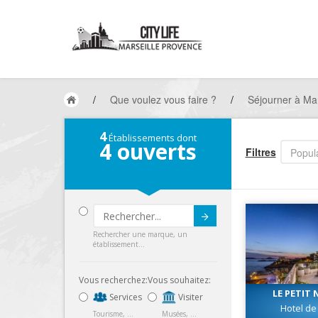
/
Que voulez vous faire ?
/
Séjourner à Mar
4
Établissements dont
4
ouverts
Filtres
Popula
Submit
Rechercher une marque, un
établissement...
Vous recherchez:
Vous souhaitez:
LE PETIT 
Services
Visiter
Hotel d
Tourisme, ...
Musées, ...