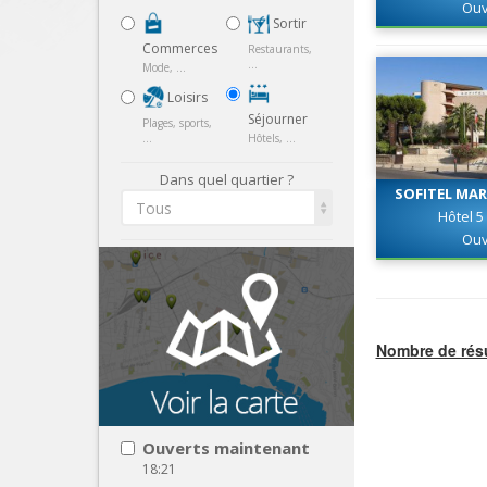
Ouv
Sortir
Commerces
Restaurants,
...
Mode, ...
Loisirs
Séjourner
Plages, sports,
...
Hôtels, ...
Dans quel quartier ?
SOFITEL MAR
Tous
PO
Hôtel 5
Ouv
Nombre de résu
Ouverts maintenant
18:21