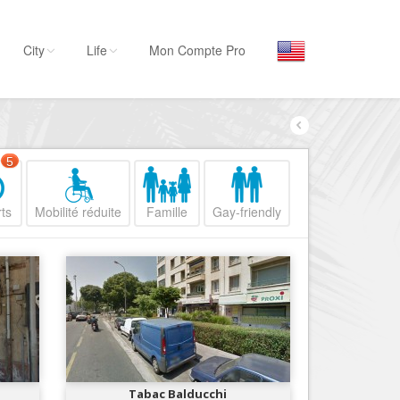
City
Life
Mon Compte Pro
Par activité
Séjourner
5
Hôtels, ...
ts
Mobilité réduite
Famille
Gay-friendly
Visiter
Musées, ...
Sortir
Restaurants, ...
Commerces
Mode, ...
Loisirs
Tabac Balducchi
Plages, sports, ...