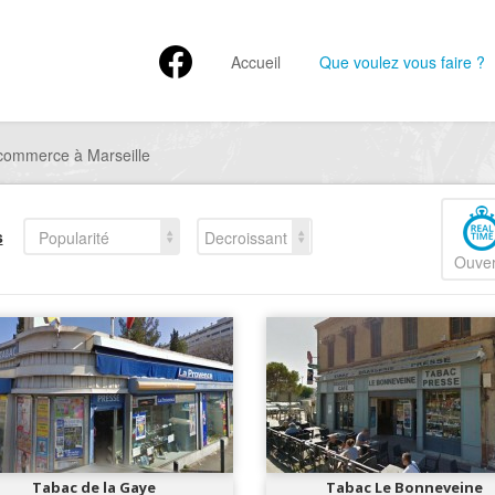
Accueil
Que voulez vous faire ?
commerce à Marseille
s
Popularité
Decroissant
Ouver
Tabac de la Gaye
Tabac Le Bonneveine