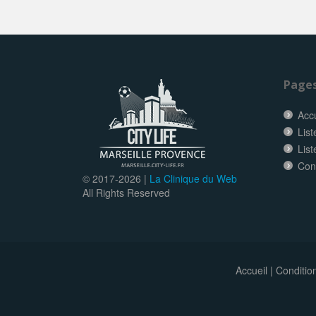
Page
Accu
List
List
Con
© 2017-
2026 |
La Clinique du Web
All Rights Reserved
Accueil
|
Conditio