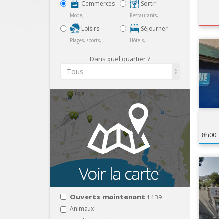
Commerces
Sortir
Mode, ...
Restaurants, ...
Loisirs
Séjourner
Plages, sports, ...
Hôtels, ...
Dans quel quartier ?
Tous
8h00
Ouverts maintenant
14:39
Animaux