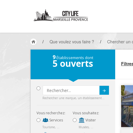
/
Que voulez vous faire ?
/
Chercher un 
9
Établissements dont
5
ouverts
Filtre
Submit
Rechercher une marque, un établissement...
Vous recherchez:
Vous souhaitez:
Services
Visiter
Tourisme, ...
Musées, ...