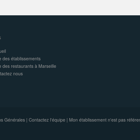
s
eil
e des établissements
e des restaurants à Marseille
tactez nous
ns Générales
|
Contactez l'équipe
|
Mon établissement n'est pas référe