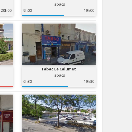
Tabacs
Services
20h00
9h00
19h00
Tourisme, ...
Tabac Le Calumet
Tabacs
6h30
19h30