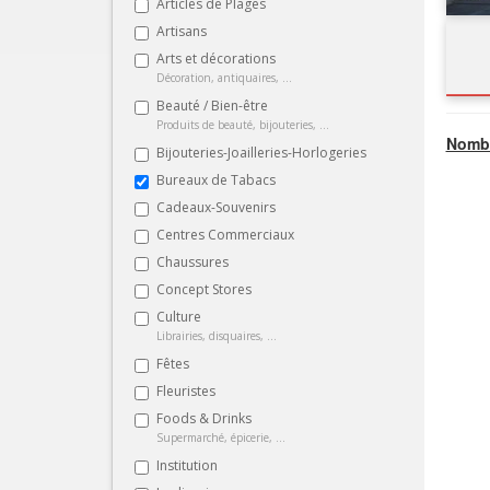
Articles de Plages
Artisans
Arts et décorations
Décoration, antiquaires, ...
Beauté / Bien-être
Produits de beauté, bijouteries, ...
Nombr
Bijouteries-Joailleries-Horlogeries
Bureaux de Tabacs
Cadeaux-Souvenirs
Centres Commerciaux
Chaussures
Concept Stores
Culture
Librairies, disquaires, ...
Fêtes
Fleuristes
Foods & Drinks
Supermarché, épicerie, ...
Institution