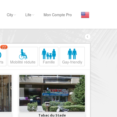
City
Life
Mon Compte Pro
Par activité
Séjourner
22
Hôtels, ...
ts
Mobilité réduite
Famille
Gay-friendly
Visiter
Musées, ...
Sortir
Restaurants, ...
Commerces
Mode, ...
Loisirs
Tabac du Stade
Plages, sports, ...