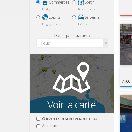
Commerces
Sortir
Mode, ...
Restaurants, ...
Loisirs
Séjourner
Plages, sports, ...
Hôtels, ...
Dans quel quartier ?
Tous
7h00
Ouverts maintenant
13:47
Animaux