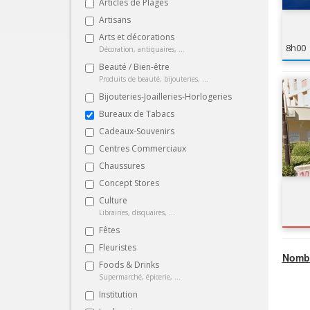
Articles de Plages
Artisans
Arts et décorations
8h00
Décoration, antiquaires, ...
Beauté / Bien-être
Produits de beauté, bijouteries, ...
Bijouteries-Joailleries-Horlogeries
Bureaux de Tabacs
Cadeaux-Souvenirs
Centres Commerciaux
Chaussures
Concept Stores
Culture
Librairies, disquaires, ...
Fêtes
Fleuristes
Nombr
Foods & Drinks
Supermarché, épicerie, ...
Institution