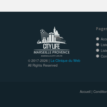
Page
Accu
List
List
Con
© 2017-
2026 |
La Clinique du Web
All Rights Reserved
Accueil
|
Conditio