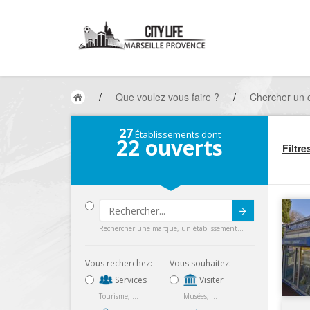
/
Que voulez vous faire ?
/
Chercher un 
27
Établissements dont
22
ouverts
Filtre
Submit
Rechercher une marque, un établissement...
Vous recherchez:
Vous souhaitez:
Services
Visiter
Tourisme, ...
Musées, ...