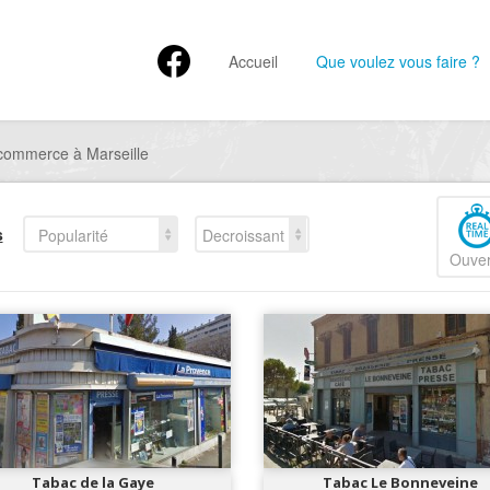
Accueil
Que voulez vous faire ?
commerce à Marseille
s
Popularité
Decroissant
Ouver
Tabac de la Gaye
Tabac Le Bonneveine