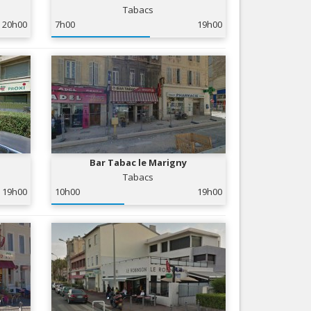
Tabacs
Services
20h00
7h00
19h00
Tourisme, ...
Bar Tabac le Marigny
Tabacs
19h00
10h00
19h00