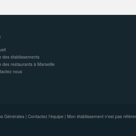
s
eil
e des établissements
e des restaurants à Marseille
tactez nous
ns Générales
|
Contactez l'équipe
|
Mon établissement n'est pas référe