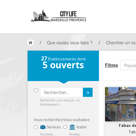
/
Que voulez vous faire ?
/
Chercher un co
27
Établissements dont
5
ouverts
Filtres
Popula
Submit
Rechercher une marque, un
établissement...
Vous recherchez:
Vous souhaitez:
Tabac de
Services
Visiter
Tab
Tourisme, ...
Musées, ...