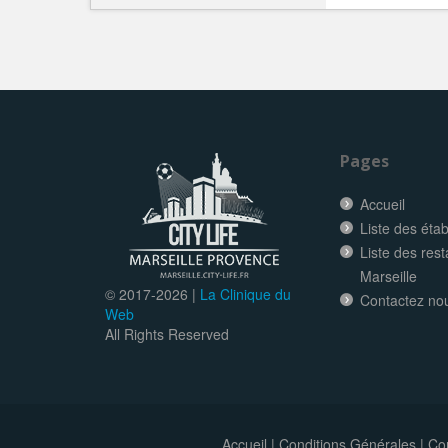
Pages
Accueil
Liste des éta
Liste des res
Marseille
© 2017-
2026 |
La Clinique du
Contactez no
Web
All Rights Reserved
Accueil
|
Conditions Générales
|
Con