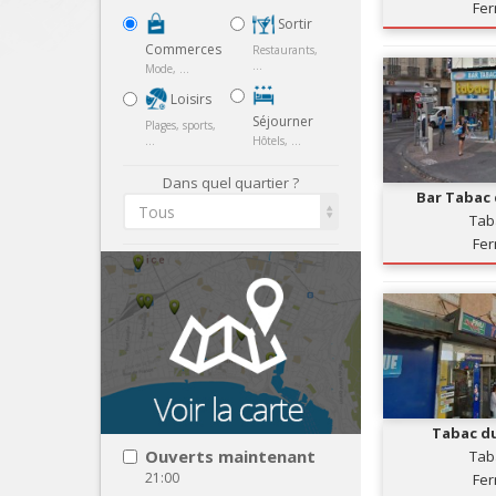
Fe
Sortir
Commerces
Restaurants,
...
Mode, ...
Loisirs
Séjourner
Plages, sports,
...
Hôtels, ...
Dans quel quartier ?
Bar Tabac 
Tous
Tab
Fe
Tabac du
Ouverts maintenant
Tab
21:00
Fe