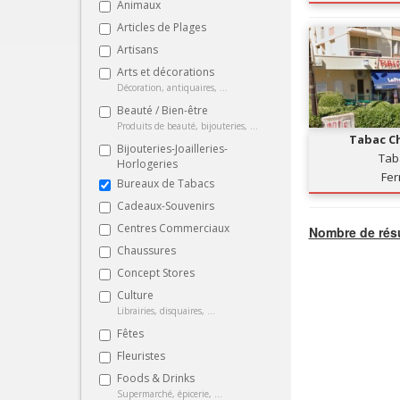
Animaux
Articles de Plages
Artisans
Arts et décorations
Décoration, antiquaires, ...
Beauté / Bien-être
Produits de beauté, bijouteries, ...
Tabac C
Bijouteries-Joailleries-
Tab
Horlogeries
Fe
Bureaux de Tabacs
Cadeaux-Souvenirs
Centres Commerciaux
Nombre de résu
Chaussures
Concept Stores
Culture
Librairies, disquaires, ...
Fêtes
Fleuristes
Foods & Drinks
Supermarché, épicerie, ...