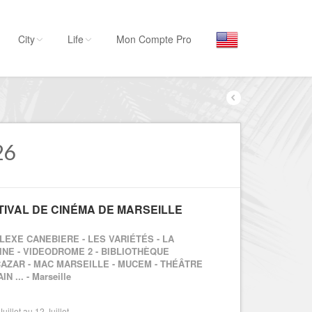
City
Life
Mon Compte Pro
Par activité
Séjourner
Hôtels, ...
26
Visiter
Musées, ...
TIVAL DE CINÉMA DE MARSEILLE
Sortir
Restaurants, ...
LEXE CANEBIERE - LES VARIÉTÉS - LA
Commerces
INE - VIDEODROME 2 - BIBLIOTHÈQUE
CAZAR - MAC MARSEILLE - MUCEM - THÉÂTRE
Mode, ...
N ... - Marseille
Loisirs
Plages, sports, ...
uillet au 12 Juillet -