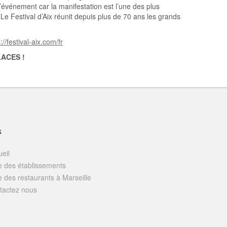
’événement car la manifestation est l’une des plus
e Festival d’Aix réunit depuis plus de 70 ans les grands
://festival-aix.com/fr
LACES !
s
eil
e des établissements
e des restaurants à Marseille
tactez nous