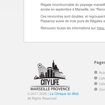
Régate incontournable du paysage marseilla
année en septembre à Marseille, les "Rencon
Ces rencontres sont doubles, et regroupent 
Plaisance suivie de trois jours de Régates 
Retrouvez toutes les informations sur
https
Page
Accu
List
List
Con
© 2017-
2026 |
La Clinique du Web
All Rights Reserved