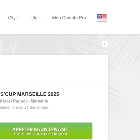
City
Life
Mon Compte Pro
Par activité
Séjourner
Hôtels, ...
Visiter
Musées, ...
IS'CUP MARSEILLE 2025
Sortir
Marcel Pagnol - Marseille
Restaurants, ...
Septembre au 21 Septembre -
Commerces
Mode, ...
APPELER MAINTENANT
Loisirs
CLIQUEZ POUR AFFICHER LE NUMÉRO
Plages, sports, ...