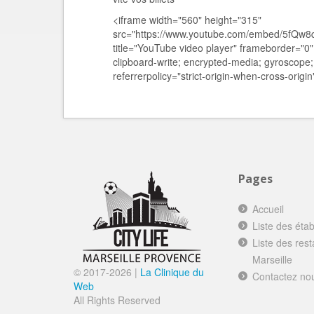
<iframe width="560" height="315"
src="https://www.youtube.com/embed/5fQ
title="YouTube video player" frameborder="0"
clipboard-write; encrypted-media; gyroscope; 
referrerpolicy="strict-origin-when-cross-origi
Pages
Accueil
Liste des éta
Liste des res
Marseille
© 2017-
2026 |
La Clinique du
Contactez no
Web
All Rights Reserved