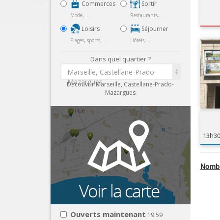
Commerces
Sortir
Mode, ...
Restaurants, ...
Loisirs
Séjourner
Plages, sports, ...
Hôtels, ...
Dans quel quartier ?
Marseille, Castellane-Prado-
Mazargues
Découvrir Marseille, Castellane-Prado-
Mazargues
13h3
Nombr
Ouverts maintenant
19:59