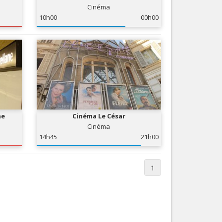
Cinéma
Services
10h00
00h00
Tourisme, ...
ne
Cinéma Le César
Cinéma
14h45
21h00
1