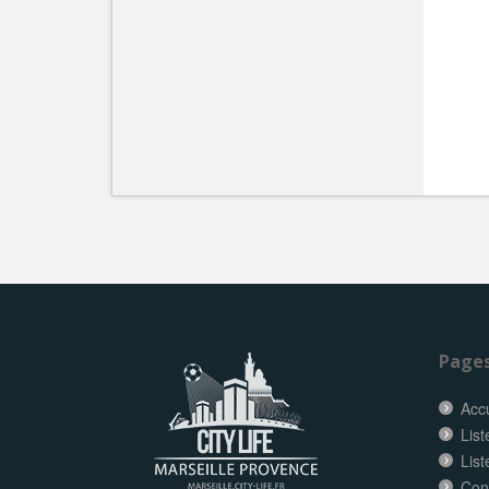
Page
Accu
List
List
Con