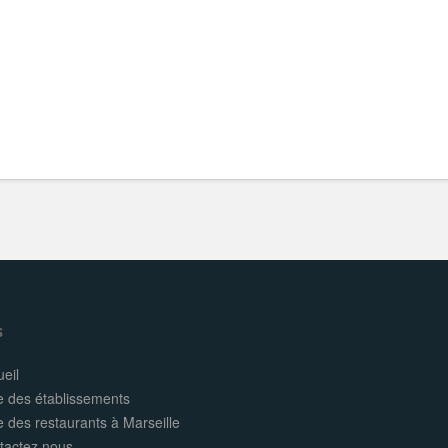
s
eil
e des établissements
e des restaurants à Marseille
tactez nous