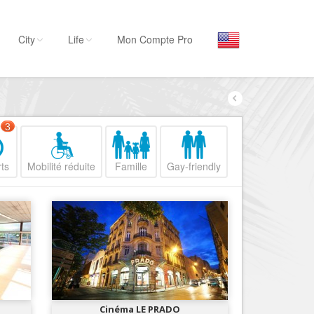
City
Life
Mon Compte Pro
Par activité
Séjourner
3
Hôtels, ...
ts
Mobilité réduite
Famille
Gay-friendly
Visiter
Musées, ...
Sortir
Restaurants, ...
Commerces
Mode, ...
Loisirs
Cinéma LE PRADO
Plages, sports, ...