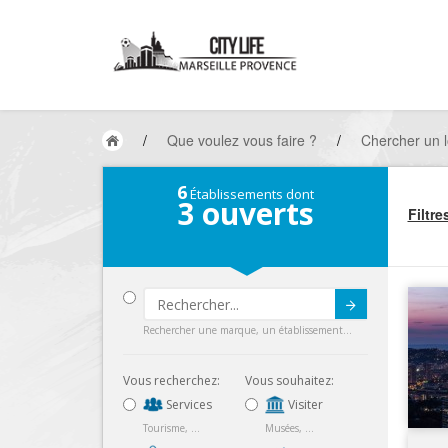
/
Que voulez vous faire ?
/
Chercher un l
6
Établissements dont
3
ouverts
Filtre
Submit
Rechercher une marque, un établissement...
Vous recherchez:
Vous souhaitez:
Services
Visiter
Tourisme, ...
Musées, ...