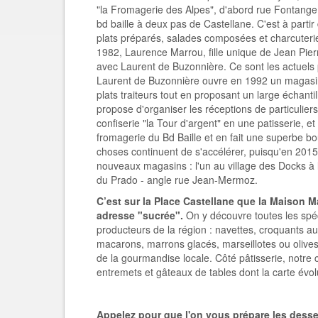
"la Fromagerie des Alpes", d'abord rue Fontange,
bd baille à deux pas de Castellane. C'est à part
plats préparés, salades composées et charcuteri
1982, Laurence Marrou, fille unique de Jean Pie
avec Laurent de Buzonnière. Ce sont les actuels 
Laurent de Buzonnière ouvre en 1992 un magasin
plats traiteurs tout en proposant un large échanti
propose d'organiser les réceptions de particuliers
confiserie "la Tour d'argent" en une patisserie, e
fromagerie du Bd Baille et en fait une superbe bou
choses continuent de s'accélérer, puisqu'en 2015
nouveaux magasins : l'un au village des Docks à l
du Prado - angle rue Jean-Mermoz.
C’est sur la Place Castellane que la Maison Ma
adresse "sucrée".
On y découvre toutes les spéc
producteurs de la région : navettes, croquants a
macarons, marrons glacés, marseillotes ou oliv
de la gourmandise locale. Côté pâtisserie, notre
entremets et gâteaux de tables dont la carte évolu
Appelez pour que l'on vous prépare les dess