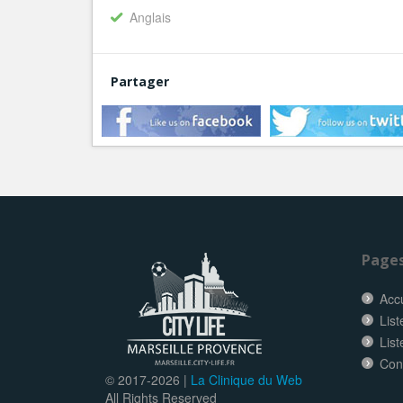
Anglais
Partager
Page
Accu
List
List
Con
© 2017-
2026 |
La Clinique du Web
All Rights Reserved