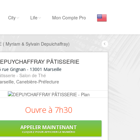
City
Life
Mon Compte Pro
Myriam & Sylvain Depuichaffray)
Par activité
Séjourner
EPUYCHAFFRAY PÂTISSERIE
Hôtels, ...
6 rue Grignan
-
13001
Marseille
Visiter
tisserie - Salon de Thé
rseille, Canebière-Préfecture
Musées, ...
Sortir
Restaurants, ...
Ouvre à 7h30
Commerces
Mode, ...
APPELER MAINTENANT
Loisirs
CLIQUEZ POUR AFFICHER LE NUMÉRO
Plages, sports, ...