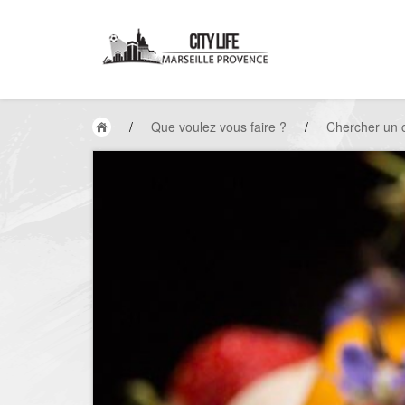
/
Que voulez vous faire ?
/
Chercher un