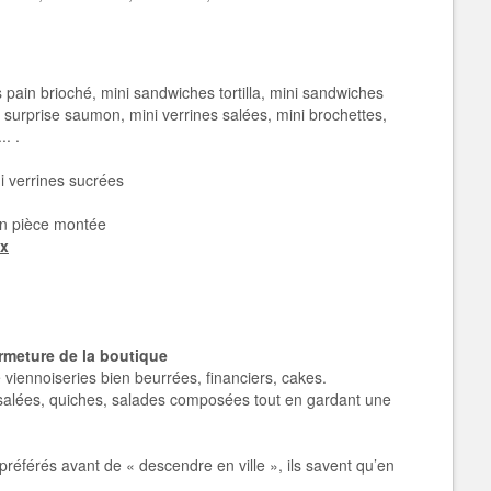
 pain brioché, mini sandwiches tortilla, mini sandwiches
n surprise saumon, mini verrines salées, mini brochettes,
. .
i verrines sucrées
en pièce montée
ux
rmeture de la boutique
 viennoiseries bien beurrées, financiers, cakes.
salées, quiches, salades composées tout en gardant une
préférés avant de « descendre en ville », ils savent qu’en