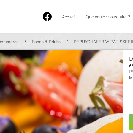
Accueil
Que voulez vous faire ?
 commerce
/
Foods & Drinks
/
DEPUYCHAFFRAY PÂTISSERIE ( 
D
6
Pâ
Ma