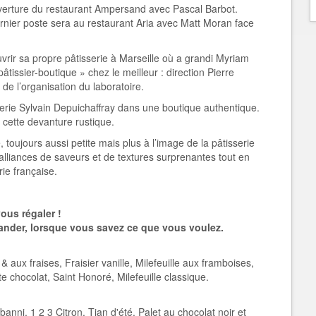
uverture du restaurant Ampersand avec Pascal Barbot.
rnier poste sera au restaurant Aria avec Matt Moran face
vrir sa propre pâtisserie à Marseille où a grandi Myriam
tissier-boutique » chez le meilleur : direction Pierre
 de l’organisation du laboratoire.
erie Sylvain Depuichaffray dans une boutique authentique.
e cette devanture rustique.
toujours aussi petite mais plus à l’image de la pâtisserie
 alliances de saveurs et de textures surprenantes tout en
rie française.
ous régaler !
ander, lorsque vous savez ce que vous voulez.
 & aux fraises, Fraisier vanille, Milefeuille aux framboises,
te chocolat, Saint Honoré, Milefeuille classique.
anni, 1 2 3 Citron, Tian d'été, Palet au chocolat noir et