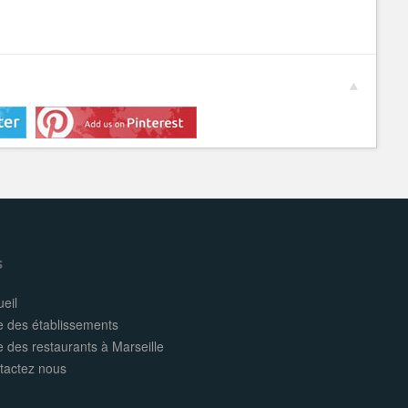
s
eil
e des établissements
e des restaurants à Marseille
tactez nous