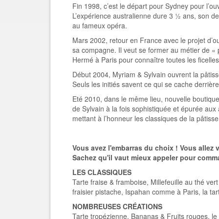
Fin 1998, c’est le départ pour Sydney pour l’o
L’expérience australienne dure 3 ½ ans, son de
au fameux opéra.
Mars 2002, retour en France avec le projet d’ou
sa compagne. Il veut se former au métier de « pâ
Hermé à Paris pour connaître toutes les ficelles
Début 2004, Myriam & Sylvain ouvrent la pâtiss
Seuls les initiés savent ce qui se cache derrièr
Eté 2010, dans le même lieu, nouvelle boutique, 
de Sylvain à la fois sophistiquée et épurée aux
mettant à l’honneur les classiques de la pâtisse
Vous avez l'embarras du choix ! Vous allez v
Sachez qu'il vaut mieux appeler pour comm
LES CLASSIQUES
Tarte fraise & framboise, Millefeuille au thé vert
fraisier pistache, Ispahan comme à Paris, la tar
NOMBREUSES CRÉATIONS
Tarte tropézienne, Bananas & Fruits rouges, le b