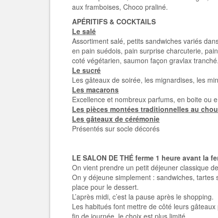
aux framboises, Choco praliné.
APÉRITIFS & COCKTAILS
Le salé
Assortiment salé, petits sandwiches variés dans
en pain suédois, pain surprise charcuterie, pai
coté végétarien, saumon façon gravlax tranché..
Le sucré
Les gâteaux de soirée, les mignardises, les min
Les macarons
Excellence et nombreux parfums, en boite ou 
Les pièces montées traditionnelles au cho
Les gâteaux de cérémonie
Présentés sur socle décorés
LE SALON DE THÉ ferme 1 heure avant la fe
On vient prendre un petit déjeuner classique de
On y déjeune simplement : sandwiches, tartes 
place pour le dessert.
L’après midi, c’est la pause après le shopping.
Les habitués font mettre de côté leurs gâteaux 
fin de journée, le choix est plus limité.