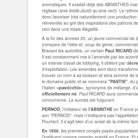
aromatiques. Il existait déjà des ABSINTHES mars
réglisse (anis étoilé plutôt qu’anis vert). Le ryt
donc favoriser très naturellement une production 
réinventés au gré des inspirations des patrons d
ceci dans une totale illégalité.
A la fin des années 20, un jeune commercial de 23
s’empare de l’idée et, coup de génie, commerciali
Bravant les autorités, un certain
Paul RICARD
di
Il est constamment mis à l’amende par les autori
un intense travail de lobbying, il obtient par d
écre
d’exploitation. Les amendes sont donc transfor
trouver un nom à sa boisson et sera sommé de la 
le domaine public et se nommera
"PASTIS"
, du 
l’italien
«pasticchio»
, synonyme de mélange, d
officiellement né
. Paul RICARD aura commercial
concurrence. Le succès est fulgurant.
PERNOD
, l’initiateur de
l’ABSINTHE
en France pro
son "PERNOD",
mais n'indiquera pas l'appellatio
Pourtant, il s’agit bien d’un anisé de la même fami
En 1936
, les premiers congés payés popularisent
l’instituent comme premier apéritif en France. Et