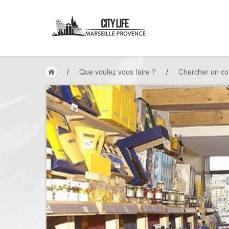
/
Que voulez vous faire ?
/
Chercher un c