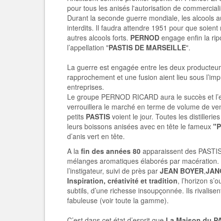
pour tous les anisés l'autorisation de commerciali
Durant la seconde guerre mondiale, les alcools 
interdits. Il faudra attendre 1951 pour que soient
autres alcools forts.
PERNOD
engage enfin la rip
l’appellation "
PASTIS DE MARSEILLE
".
La guerre est engagée entre les deux producteur
rapprochement et une fusion aient lieu sous l’imp
entreprises.
Le groupe PERNOD RICARD aura le succès et l’ext
verrouillera le marché en terme de volume de ve
petits
PASTIS
voient le jour. Toutes les distiller
leurs boissons anisées avec en tête le fameux
"
d’anis vert en tête.
A la
fin des années 80
apparaissent des PASTIS 
mélanges aromatiques élaborés par macératio
l’instigateur, suivi de près par
JEAN BOYER
,
JANO
Inspiration, créativité et tradition
, l’horizon s’
subtils, d’une richesse insoupçonnée. Ils rivalisen
fabuleuse (voir toute la gamme).
C’est dans cet état d’esprit que
La Maison du P