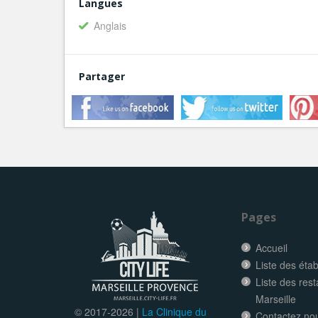
Langues
Anglais
Partager
Pages
Accueil
Liste des éta
Liste des res
Marseille
© 2017-
2026 |
La Clinique du
Contactez no