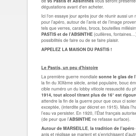
de
95 Pastis et Absinthes
vous seront présenté
dégustations avant d'en acheter.
Ici l'on essaye jour après jour de réunir aussi 
pour l’apéro, autour de l’anis et de l’image proven
tels que verres, carafes, brocs, bouteilles millés
PASTIS et de l’ABSINTHE
(cuillères, fontaines…
possibilités de faire ou de se faire plaisir.
APPELEZ LA MAISON DU PASTIS !
Le Pastis, un peu d'histoire
La première guerre mondiale
sonne le glas de 
la fin du XIXème siècle, anisé populaire, bouc émis
cible numéro un du lobby viticole ressuscité du ph
1914, tout alcool titrant plus de 16° est rigou
attendre la fin de la guerre pour que ceux ci soi
exceptée, (interdite par décret en 1915). Mais l’h
l’eau va persister. En 1920, l’État français autoris
(de peur que l’
ABSINTHE
ne refasse surface).
Autour de MARSEILLE
,
la tradition de l’apéro
anis et réglisse se marient et s’enrichissent d’au