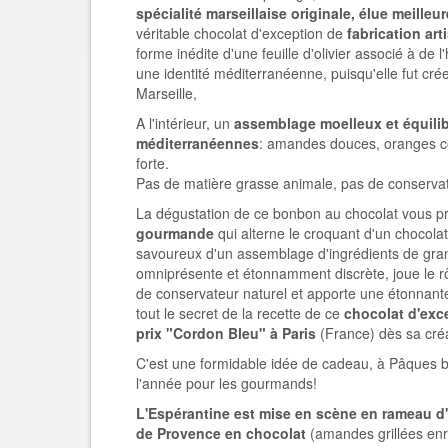
spécialité marseillaise originale, élue meilleu
véritable chocolat d'exception de
fabrication art
forme inédite d'une feuille d'olivier associé à de l'
une identité méditerranéenne, puisqu'elle fut cré
Marseille,
A l'intérieur, un
assemblage moelleux et équili
méditerranéennes
: amandes douces, oranges co
forte.
Pas de matière grasse animale, pas de conservat
La dégustation de ce bonbon au chocolat vous p
gourmande
qui alterne le croquant d'un chocolat
savoureux d'un assemblage d'ingrédients de grande
omniprésente et étonnamment discrète, joue le r
de conservateur naturel et apporte une étonnante
tout le secret de la recette de ce
chocolat d'exc
prix "Cordon Bleu" à Paris
(France) dès sa créa
C'est une formidable idée de cadeau, à Pâques bi
l'année pour les gourmands!
L'Espérantine est mise en scène en rameau d'o
de Provence en chocolat
(amandes grillées enr