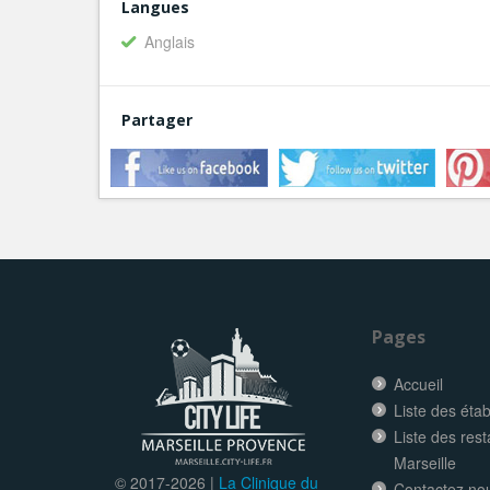
Langues
Anglais
Partager
Pages
Accueil
Liste des éta
Liste des res
Marseille
© 2017-
2026 |
La Clinique du
Contactez no