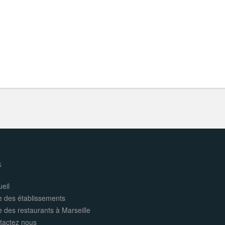
s
eil
e des établissements
e des restaurants à Marseille
tactez nous