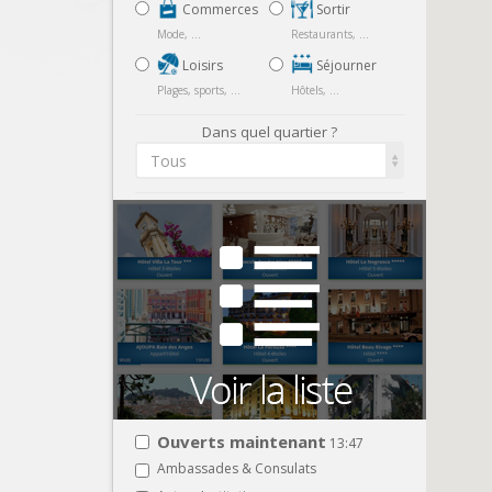
Commerces
Sortir
Mode, ...
Restaurants, ...
Loisirs
Séjourner
Plages, sports, ...
Hôtels, ...
Dans quel quartier ?
Tous
Ouverts maintenant
13:47
Ambassades & Consulats