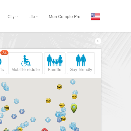
City
Life
Mon Compte Pro
Par activité
Séjourner
34
Hôtels, ...
ts
Mobilité réduite
Famille
Gay-friendly
Visiter
Musées, ...
Sortir
Restaurants, ...
Commerces
Mode, ...
Loisirs
Plages, sports, ...