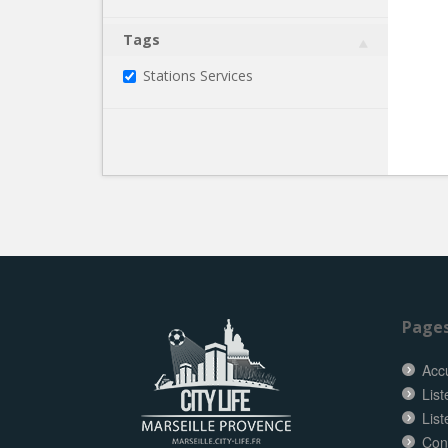
Tags
Stations Services
Page
Accu
List
List
Con