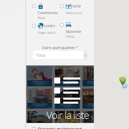
Sortir
Commerces
Restaurants,
...
Mode, ...
Loisirs
Séjourner
Plages, sports,
...
Hôtels, ...
Dans quel quartier ?
Tous
Ouverts maintenant