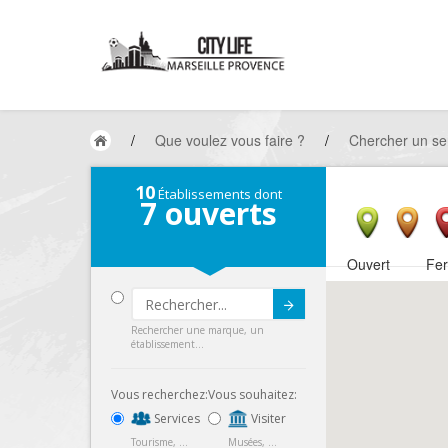
/
Que voulez vous faire ?
/
Chercher un se
10
Établissements dont
7
ouverts
Ouvert
Fe
Submit
Rechercher une marque, un
établissement...
Vous recherchez:
Vous souhaitez:
Services
Visiter
Tourisme, ...
Musées, ...