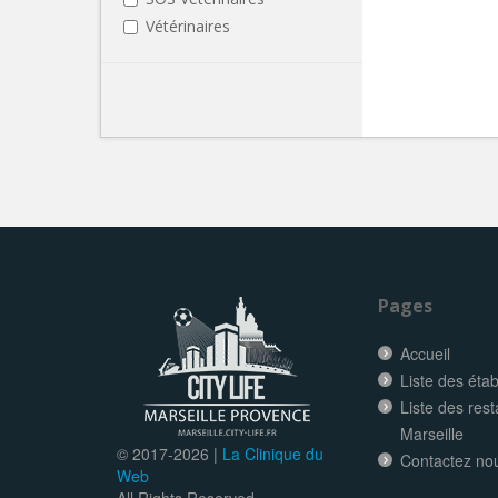
Vétérinaires
Pages
Accueil
Liste des éta
Liste des res
Marseille
© 2017-
2026 |
La Clinique du
Contactez no
Web