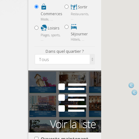
Sortir
Commerces
Restaurants,
...
Mode, ...
Loisirs
Séjourner
Plages, sports,
...
Hôtels, ...
Dans quel quartier ?
Tous
Ouverts maintenant