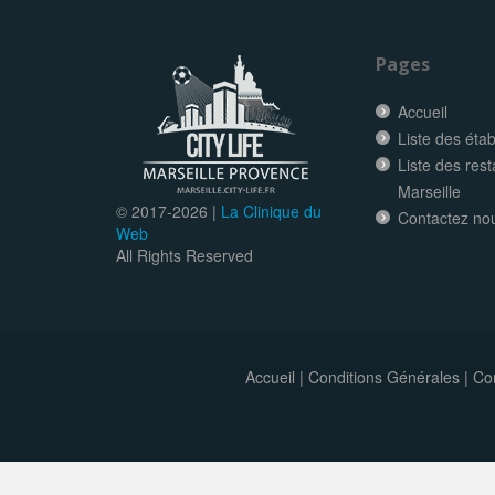
Pages
Accueil
Liste des éta
Liste des res
Marseille
© 2017-
2026 |
La Clinique du
Contactez no
Web
All Rights Reserved
Accueil
|
Conditions Générales
|
Con