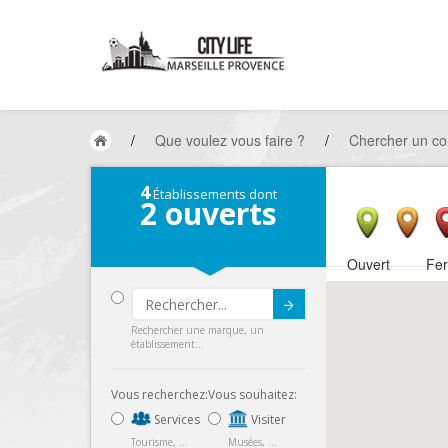
/
Que voulez vous faire ?
/
Chercher un c
4
Établissements dont
2
ouverts
Ouvert
Fe
Submit
Rechercher une marque, un
établissement...
Vous recherchez:
Vous souhaitez:
Services
Visiter
Tourisme, ...
Musées, ...