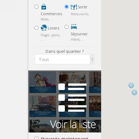
Sortir
Commerces
Restaurants,
...
Mode, ...
Loisirs
Séjourner
Plages, sports,
...
Hôtels, ...
Dans quel quartier ?
Tous
Ouverts maintenant