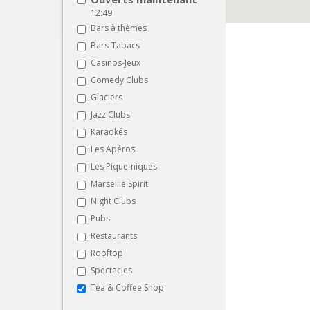
12:49
Bars à thèmes
Bars-Tabacs
Casinos-Jeux
Comedy Clubs
Glaciers
Jazz Clubs
Karaokés
Les Apéros
Les Pique-niques
Marseille Spirit
Night Clubs
Pubs
Restaurants
Rooftop
Spectacles
Tea & Coffee Shop