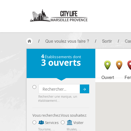
/
Que voulez vous faire ?
/
Sortir
/
Car
4
Établissements dont
3
ouverts
Ouvert
Fe
Submit
Rechercher une marque, un
établissement...
Vous recherchez:
Vous souhaitez:
Services
Visiter
Tourisme, ...
Musées, ...