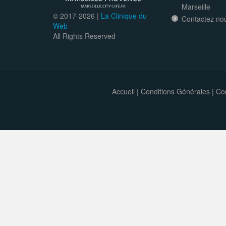
Marseille
© 2017-
2026 |
La Clinique du
Contactez no
Web
All Rights Reserved
Accueil
|
Conditions Générales
|
Con