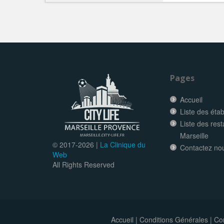
Pages
Accueil
Liste des éta
Liste des res
Marseille
© 2017-
2026 |
La Clinique du
Contactez no
Web
All Rights Reserved
Accueil
|
Conditions Générales
|
Con