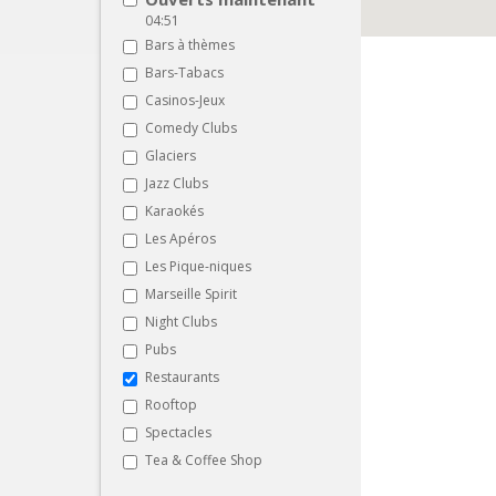
04:51
Bars à thèmes
Bars-Tabacs
Casinos-Jeux
Comedy Clubs
Glaciers
Jazz Clubs
Karaokés
Les Apéros
Les Pique-niques
Marseille Spirit
Night Clubs
Pubs
Restaurants
Rooftop
Spectacles
Tea & Coffee Shop