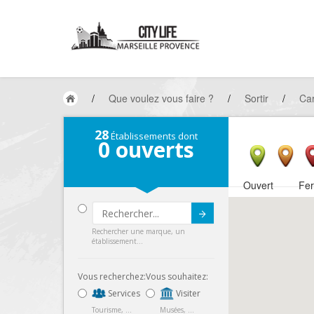
/
Que voulez vous faire ?
/
Sortir
/
Car
28
Établissements dont
0
ouverts
Ouvert
Fe
Submit
Rechercher une marque, un
établissement...
Vous recherchez:
Vous souhaitez:
Services
Visiter
Tourisme, ...
Musées, ...