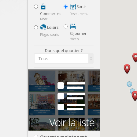
Sortir
Commerces
Restaurants,
...
Mode, ...
Loisirs
Séjourner
Plages, sports,
...
Hôtels, ...
Dans quel quartier ?
Tous
Ouverts maintenant