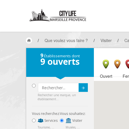
/
Que voulez vous faire ?
/
Visiter
/
Ca
9
Établissements dont
9
ouverts
Ouvert
Fe
Submit
Rechercher une marque, un
établissement...
Vous recherchez:
Vous souhaitez:
Services
Visiter
Tourisme, ...
Musées, ...