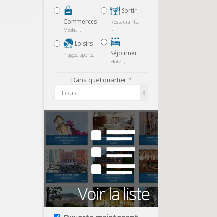
Sortir
Commerces
Restaurants,
...
Mode, ...
Loisirs
Séjourner
Plages, sports,
...
Hôtels, ...
Dans quel quartier ?
Tous
Ouverts maintenant