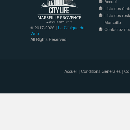
Accueil
Liste des éta
Liste des res
Marseille
© 2017-
2026 |
La Clinique du
Contactez no
Web
All Rights Reserved
Accueil
|
Conditions Générales
|
Con