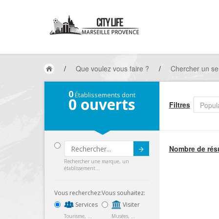
/
Que voulez vous faire ?
/
Chercher un ser
0
Établissements dont
0
ouverts
Filtres
Popula
Nombre de résu
Submit
Rechercher une marque, un
établissement...
Vous recherchez:
Vous souhaitez:
Services
Visiter
Tourisme, ...
Musées, ...