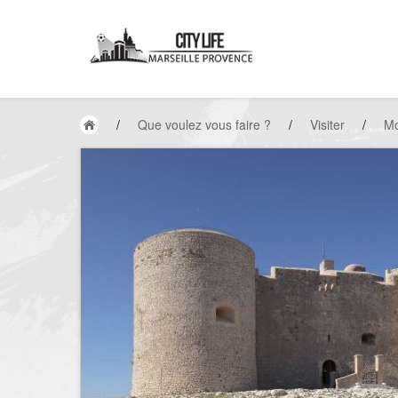
/
Que voulez vous faire ?
/
Visiter
/
M