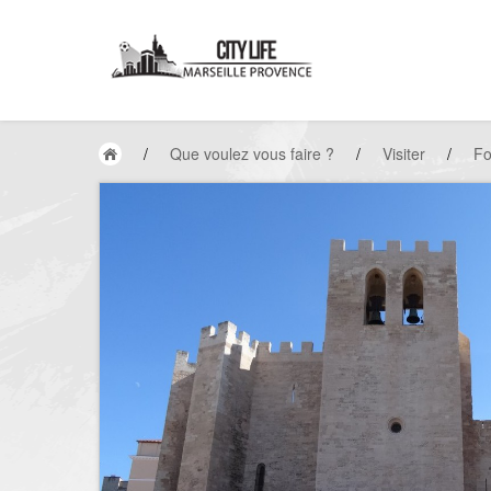
/
Que voulez vous faire ?
/
Visiter
/
Fo