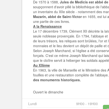
De 1570 à 1588,
Jules de Medicis est abbé de 
soupçonnent d'avoir pillé la bibliothèque de l'ab
un inventaire du XIIe siècle - notamment des manu
Mazarin, abbé de Saint-Victor
en 1655, est lui 
une partie de ces livres.
A la Renaissance
Le 17 décembre 1739, Clément XII décrète la laïci
seule noblesse provençale. En 1794, l'abbaye et 
de leurs trésors, les reliques sont brûlées, l'or et
monnaies et le lieu devient un dépôt de paille et
Selon Joseph Marchand, si l'église a été conservée
forçats. C'est ce même Joseph Marchand qui lai
que le cloître servit à héberger les soldats appelé
Au XXème
En­ 1963, la ville de Marseille et le Ministère des
fouilles et une restauration complète de l'abbay
des monuments historiques.
Ouvert le dimanche
Lundi
9H00 - 19H00