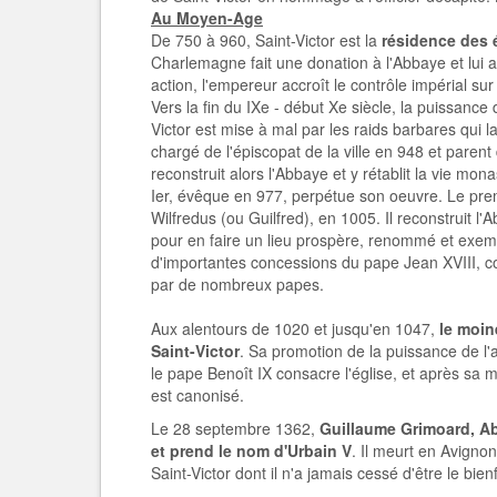
Au Moyen-Age
De 750 à 960, Saint-Victor est la
résidence des 
Charlemagne fait une donation à l'Abbaye et lui a
action, l'empereur accroît le contrôle impérial su
Vers la fin du IXe - début Xe siècle, la puissance
Victor est mise à mal par les raids barbares qui l
chargé de l'épiscopat de la ville en 948 et paren
reconstruit alors l'Abbaye et y rétablit la vie mo
Ier, évêque en 977, perpétue son oeuvre. Le prem
Wilfredus (ou Guilfred), en 1005. Il reconstruit l
pour en faire un lieu prospère, renommé et exem
d'importantes concessions du pape Jean XVIII, co
par de nombreux papes.
Aux alentours de 1020 et jusqu'en 1047,
le moin
Saint-Victor
. Sa promotion de la puissance de l'
le pape Benoît IX consacre l'église, et après sa 
est canonisé.
Le 28 septembre 1362,
Guillaume Grimoard, Ab
et prend le nom d'Urbain V
. Il meurt en Avigno
Saint-Victor dont il n'a jamais cessé d'être le bienf