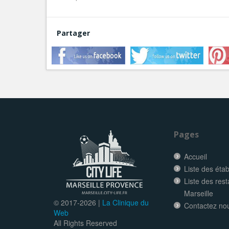
Partager
Pages
Accueil
Liste des éta
Liste des res
Marseille
© 2017-
2026 |
La Clinique du
Contactez no
Web
All Rights Reserved