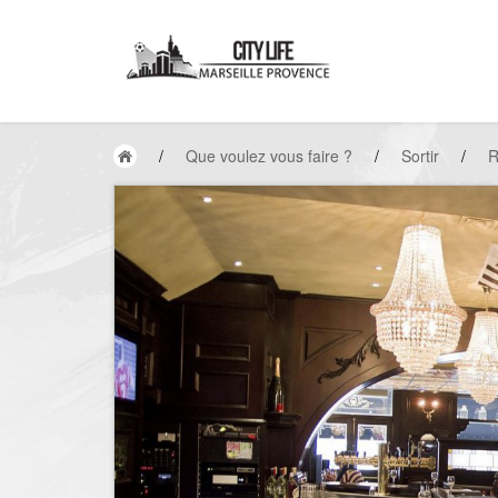
/
Que voulez vous faire ?
/
Sortir
/
R