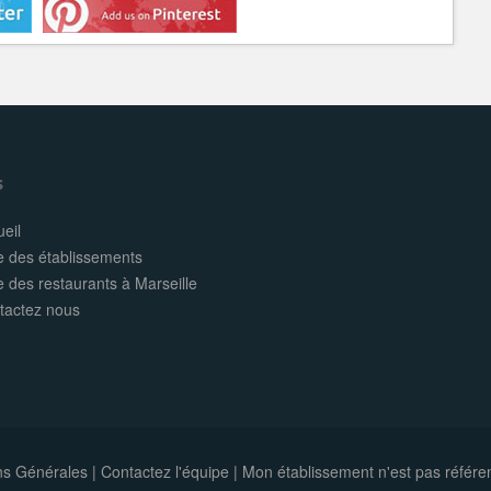
s
eil
e des établissements
e des restaurants à Marseille
tactez nous
ns Générales
|
Contactez l'équipe
|
Mon établissement n'est pas référe