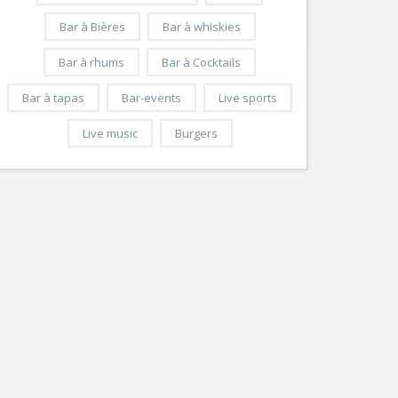
Bar à Bières
Bar à whiskies
Bar à rhums
Bar à Cocktails
Bar à tapas
Bar-events
Live sports
Live music
Burgers