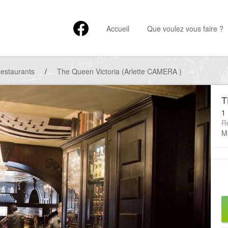
Accueil
Que voulez vous faire ?
estaurants
/
The Queen Victoria (Arlette CAMERA )
T
1 
R
Ma