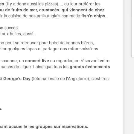
es
(il y a donc aussi les pizzas) ... ou leur préférer les
au de fruits de mer, crustacés
,
qui viennent de chez
sir la cuisine de nos amis anglais comme le
fish'n chips
,
on succès.
e aux huiles, aussi.
on peut se retrouver pour boire de bonnes bières,
gnoter quelques tapas et partager des retransmissions
-saxonne, un
concert live
ou regarder, en réservant votre
 matchs de Ligue 1 ainsi que tous les
grands événements
St George's Day
(fête nationale de l'Angleterre), c'est très
s.
rant accueille les groupes sur réservations.