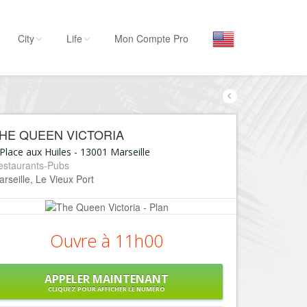
City
Life
Mon Compte Pro
Par activité
Séjourner
HE QUEEN VICTORIA
Hôtels, ...
Place aux Huiles
-
13001
Marseille
Visiter
estaurants-Pubs
rseille, Le Vieux Port
Musées, ...
Sortir
Restaurants, ...
Ouvre à 11h00
Commerces
Mode, ...
APPELER MAINTENANT
Loisirs
CLIQUEZ POUR AFFICHER LE NUMÉRO
Plages, sports, ...