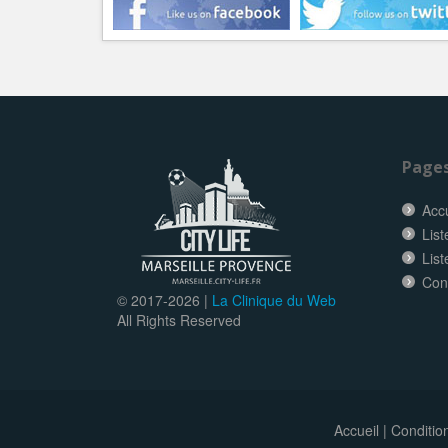
Page
Accu
List
List
Con
© 2017-
2026 |
La Clinique du Web
All Rights Reserved
Accueil
|
Conditio