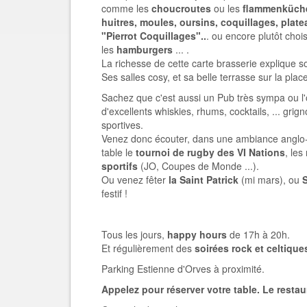
comme les
choucroutes
ou les
flammenküch
huitres, moules, oursins, coquillages, plate
"Pierrot Coquillages"..
. ou encore plutôt choi
les
hamburgers
... .
La richesse de cette carte brasserie explique s
Ses salles cosy, et sa belle terrasse sur la plac
Sachez que c'est aussi un Pub très sympa ou l'
d'excellents whiskies, rhums, cocktails, ... gri
sportives.
Venez donc écouter, dans une ambiance anglo
table le
tournoi de rugby des VI Nations
, les
sportifs
(JO, Coupes de Monde ...).
Ou venez fêter
la Saint Patrick
(mi mars), ou
festif !
Tous les jours,
happy hours
de 17h à 20h.
Et régulièrement des
soirées rock et celtique
Parking Estienne d'Orves à proximité.
Appelez pour réserver votre table. Le restau