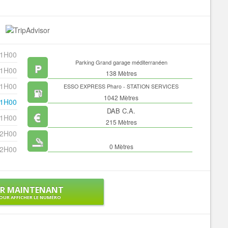
 1H00
Parking Grand garage méditerranéen
 1H00
138 Mètres
 1H00
ESSO EXPRESS Pharo - STATION SERVICES
1042 Mètres
 1H00
DAB C.A.
 1H00
215 Mètres
 2H00
0 Mètres
 2H00
ER MAINTENANT
OUR AFFICHER LE NUMÉRO