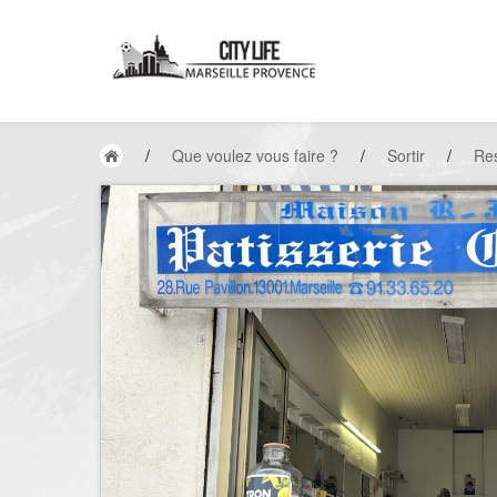
/
Que voulez vous faire ?
/
Sortir
/
Res