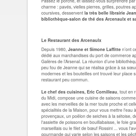
Passez le porche, et laissez-vous surprendre par 
charme : pavés, vielles pierres, grilles, poutres 
coursives, desservent
la très belle librairie Jea
bibliothèque-salon de thé des Arcenaulx et s
Le Restaurant des Arcenaulx
Depuis 1980,
Jeanne et Simone Laffitte
n’ont c
dédié aux marchandises du port de commerce apr
Galères de l’Arsenal. La réunion d’une bibliothèqu
peu fou de Jeanne qui se réalisa grâce à sa sœu
modernes et les bouteilles ont trouvé leur place 
restaurant peu commun.
Le chef des cuisines, Eric Cornilleau
, tout en
du Midi, compose une cuisine de saisons comme
avec les merveilles de la mer toute proche et cel
spécialités de la Maison, pour vous mettre l'eau à
provençaux, un poêlon de seiches à la sétoise, de
l'assiette de poissons en bouillabaisse, le foie g
marseillais ou le filet de bœuf Rossini ... vous l'
gourmande qui varie selon les saisons et les pêc