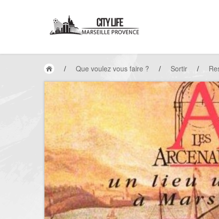
/
Que voulez vous faire ?
/
Sortir
/
Res