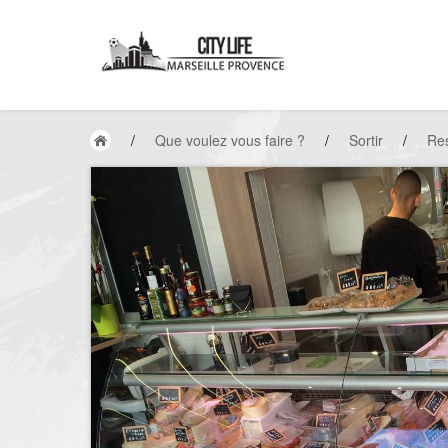
/
Que voulez vous faire ?
/
Sortir
/
Res