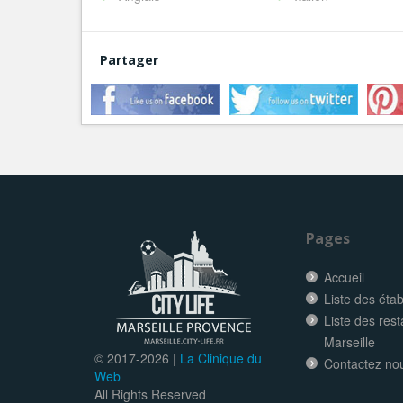
Partager
Pages
Accueil
Liste des éta
Liste des res
Marseille
© 2017-
2026 |
La Clinique du
Contactez no
Web
All Rights Reserved