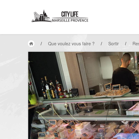
/
Que voulez vous faire ?
/
Sortir
/
Res