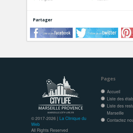
Partager
Pages
Accueil
Liste des éta
Liste des res
Marseille
© 2017-
2026 |
La Clinique du
Contactez no
Web
All Rights Reserved