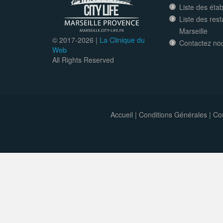
Liste des éta
Liste des res
Marseille
© 2017-
2026 |
La Clinique du
Contactez no
Web
All Rights Reserved
Accueil
|
Conditions Générales
|
Con