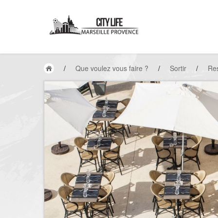
/
Que voulez vous faire ?
/
Sortir
/
Res