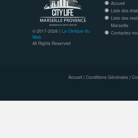
Accueil
Liste des éta
Liste des res
Marseille
© 2017-
2026 |
La Clinique du
Contactez no
Web
All Rights Reserved
Accueil
|
Conditions Générales
|
Con