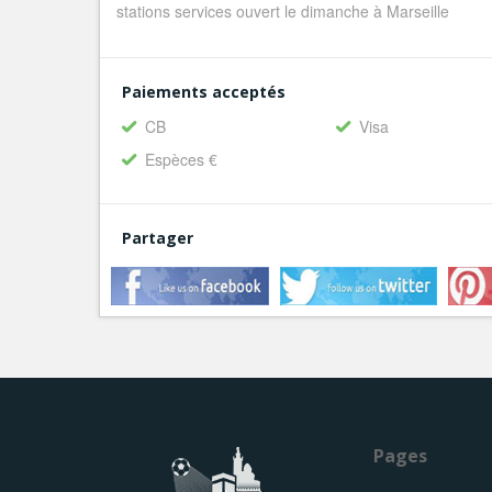
stations services ouvert le dimanche à Marseille
Paiements acceptés
CB
Visa
Espèces €
Partager
Pages