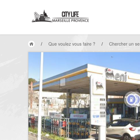
/
Que voulez vous faire ?
/
Chercher un se