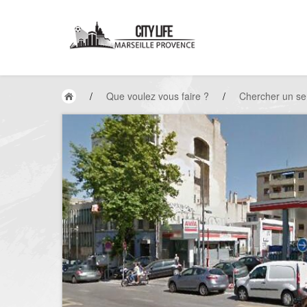
/
Que voulez vous faire ?
/
Chercher un se