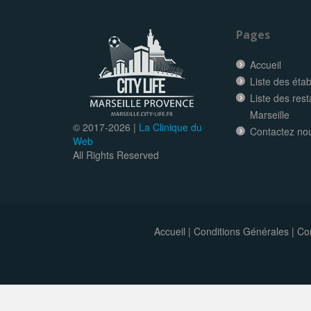
Pages
Accueil
Liste des éta
Liste des res
Marseille
© 2017-
2026 |
La Clinique du
Contactez no
Web
All Rights Reserved
Accueil
|
Conditions Générales
|
Con