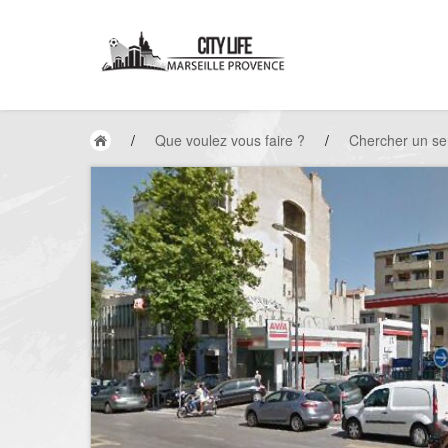
/
Que voulez vous faire ?
/
Chercher un se