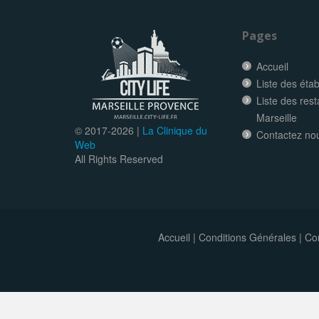
Pages
Accueil
Liste des éta
Liste des res
Marseille
© 2017-
2026 |
La Clinique du
Contactez no
Web
All Rights Reserved
Accueil
|
Conditions Générales
|
Con