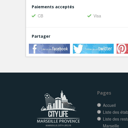
Paiements acceptés
CB
Visa
Partager
Pages
Accueil
Liste des éta
Liste des res
Marseille