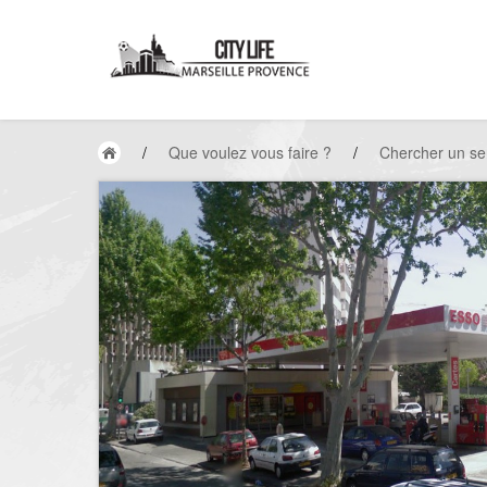
/
Que voulez vous faire ?
/
Chercher un se