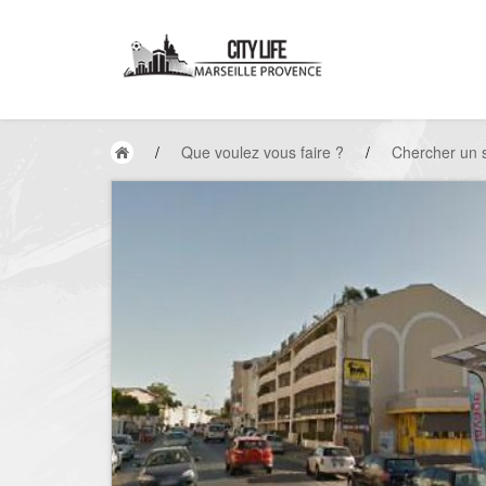
/
Que voulez vous faire ?
/
Chercher un 