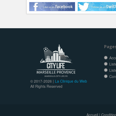
Page
Accu
List
List
Con
© 2017-
2026 |
La Clinique du Web
All Rights Reserved
Accueil
|
Conditio