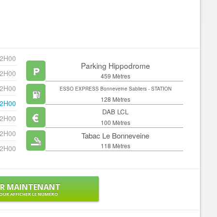
22H00
Parking Hippodrome
22H00
459 Mètres
22H00
ESSO EXPRESS Bonneveine Sabliers - STATION
SERVICES
128 Mètres
22H00
DAB LCL
22H00
100 Mètres
22H00
Tabac Le Bonneveine
118 Mètres
22H00
ER MAINTENANT
OUR AFFICHER LE NUMÉRO