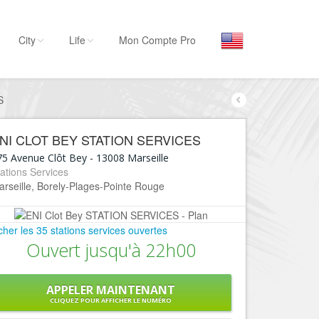
City
Life
Mon Compte Pro
S
Par activité
Séjourner
NI CLOT BEY STATION SERVICES
Hôtels, ...
75 Avenue Clôt Bey
-
13008
Marseille
Visiter
ations Services
rseille, Borely-Plages-Pointe Rouge
Musées, ...
Sortir
icher les 35 stations services ouvertes
Restaurants, ...
Ouvert jusqu'à 22h00
Commerces
Mode, ...
APPELER MAINTENANT
Loisirs
CLIQUEZ POUR AFFICHER LE NUMÉRO
Plages, sports, ...