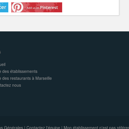
s
eil
e des établissements
e des restaurants à Marseille
tactez nous
ns Générales
|
Contactez l'équipe
|
Mon établissement n'est pas référe