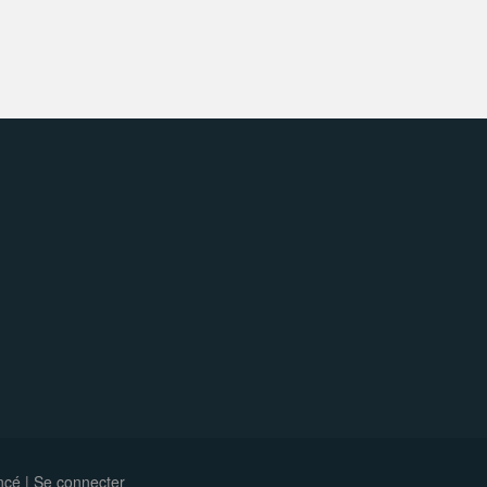
ncé |
Se connecter