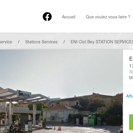
Accueil
Que voulez vous faire ?
service
/
Stations Services
/
ENI Clot Bey STATION SERVICE
E
1
St
Ma
Aff