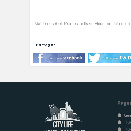
Mairie des 9 et 10ème arrdts services municipaux à
Partager
Page
Accu
List
List