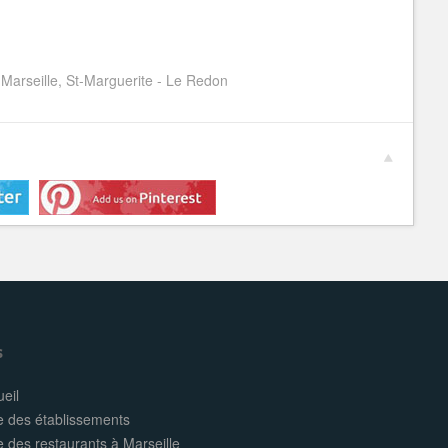
 Marseille, St-Marguerite - Le Redon
s
eil
e des établissements
e des restaurants à Marseille