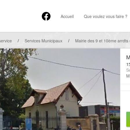
Accueil
Que voulez vous faire ?
service
/
Services Municipaux
/
Mairie des 9 et 10ème arrd
M
1
S
Ma