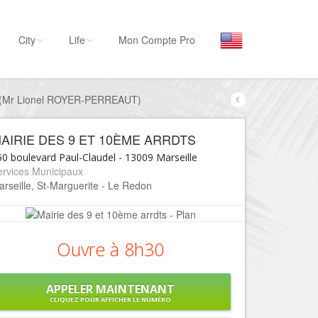
City
Life
Mon Compte Pro
ts (Mr Lionel ROYER-PERREAUT)
Par activité
Séjourner
AIRIE DES 9 ET 10ÈME ARRDTS
Hôtels, ...
50 boulevard Paul-Claudel
-
13009
Marseille
Visiter
ervices Municipaux
rseille, St-Marguerite - Le Redon
Musées, ...
Sortir
Restaurants, ...
Ouvre à 8h30
Commerces
Mode, ...
APPELER MAINTENANT
Loisirs
CLIQUEZ POUR AFFICHER LE NUMÉRO
Plages, sports, ...