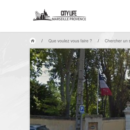
/
Que voulez vous faire ?
/
Chercher un 