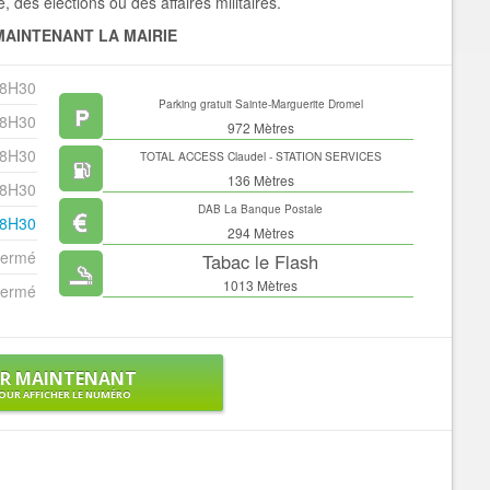
ve, des élections ou des affaires militaires.
AINTENANT LA MAIRIE
18H30
Parking gratuit Sainte-Marguerite Dromel
18H30
972 Mètres
18H30
TOTAL ACCESS Claudel - STATION SERVICES
136 Mètres
18H30
DAB La Banque Postale
18H30
294 Mètres
ermé
Tabac le Flash
1013 Mètres
ermé
ER MAINTENANT
OUR AFFICHER LE NUMÉRO